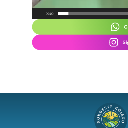
00:00
G
Si