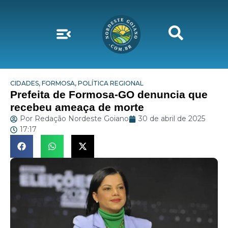
CIDADES
,
FORMOSA
,
POLÍTICA REGIONAL
Prefeita de Formosa-GO denuncia que
recebeu ameaça de morte
Por
Redação Nordeste Goiano
30 de abril de 2025
17:17