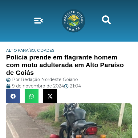
ALTO PARAÍSO
,
CIDADES
Polícia prende em flagrante homem
com moto adulterada em Alto Paraíso
de Goiás
Por
Redação Nordeste Goiano
9 de novembro de 2024
21:04