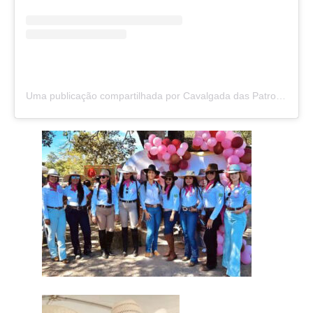
Uma publicação compartilhada por Cavalgada das Patroas – Divinópolis de Goiás (@cavalgada_das_patroass)