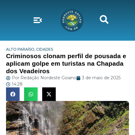
ALTO PARAÍSO
,
CIDADES
Criminosos clonam perfil de pousada e
aplicam golpe em turistas na Chapada
dos Veadeiros
Por
Redação Nordeste Goiano
3 de maio de 2025
14:28