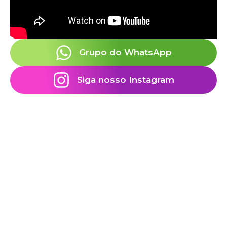
NintendoNintendo Switch OnlineSwitchWii
USonyPlayStation 5 (PS5)Microsoft
Grupo do WhatsApp
Siga nosso Instagram