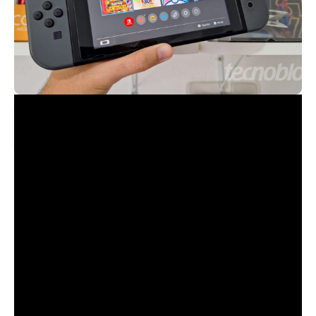
0:00
A Nintendo confirmou que o sucessor do
Nintendo Switch terá a chamada
retrocompatibilidade, podendo rodar jogos
do console atual. A conta e os serviços do
Nintendo Switch Online também poderão
ser acessados pelo futuro videogame.
As informações constam em um documento
semestral de políticas da Nintendo.